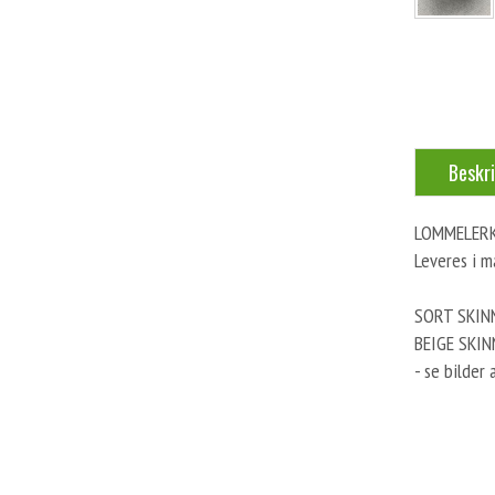
Beskri
LOMMELERKE
Leveres i m
SORT SKINN 
BEIGE SKINN
- se bilder 