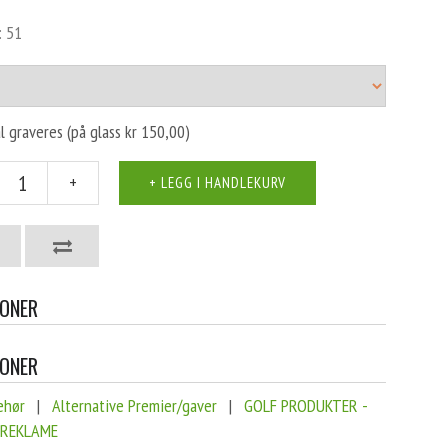
: 51
l graveres (på glass kr 150,00)
+
JONER
JONER
ehør
|
Alternative Premier/gaver
|
GOLF PRODUKTER -
 REKLAME