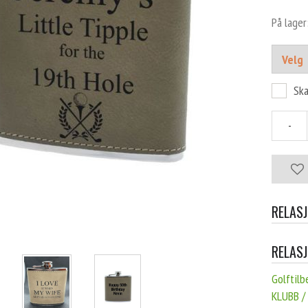
På lager
Ska
-
RELAS
RELAS
Golftilb
KLUBB /