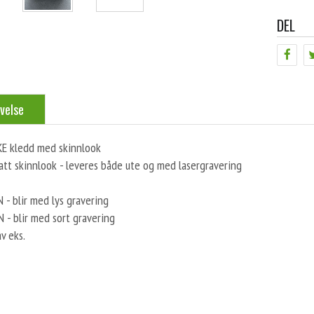
DEL
velse
 kledd med skinnlook
att skinnlook - leveres både ute og med lasergravering
- blir med lys gravering
 - blir med sort gravering
av eks.