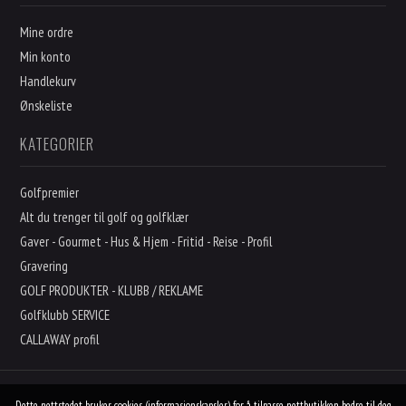
Mine ordre
Min konto
Handlekurv
Ønskeliste
KATEGORIER
Golfpremier
Alt du trenger til golf og golfklær
Gaver - Gourmet - Hus & Hjem - Fritid - Reise - Profil
Gravering
GOLF PRODUKTER - KLUBB / REKLAME
Golfklubb SERVICE
CALLAWAY profil
Dette nettstedet bruker cookies (informasjonskapsler) for å tilpasse nettbutikken bedre til deg