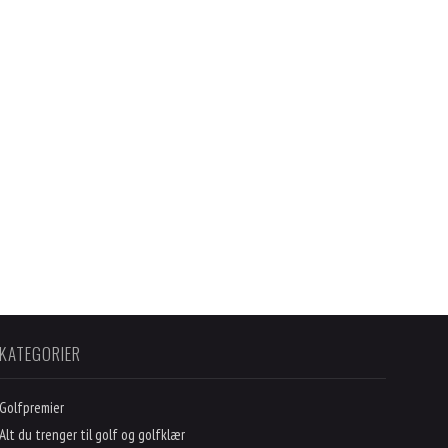
KATEGORIER
Golfpremier
Alt du trenger til golf og golfklær