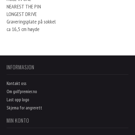
NEAREST THE PIN
LONGEST DRIVE
Graveringsplate på sokkel
ca 16,5 cm høyde
INFORMASJON
Kontakt oss
Om golfpremier.no
Last opp logo
Skjema for angrerett
MIN KONTO