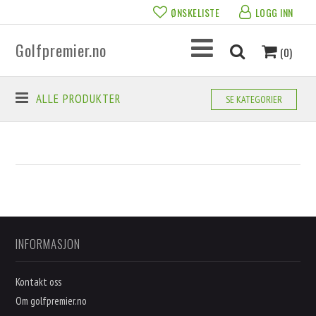
ØNSKELISTE
LOGG INN
Golfpremier.no
(0)
ALLE PRODUKTER
SE KATEGORIER
INFORMASJON
Kontakt oss
Om golfpremier.no