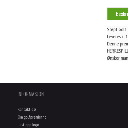
Beskri
Støpt Golf
Leveres i 
Denne premi
HERRESPILL
Ønsker man
INFORMASJON
Kontakt oss
Om golfpremier.no
Last opp logo