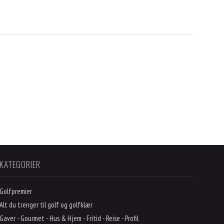
KATEGORIER
Golfpremier
Alt du trenger til golf og golfklær
Gaver - Gourmet - Hus & Hjem - Fritid - Reise - Profil