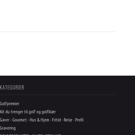
KATEGORIER
Golfpremier
Alt du trenger til golf og golfklær
Gaver - Gourmet - Hus & Hjem - Fritid - Reise - Profil
Gravering