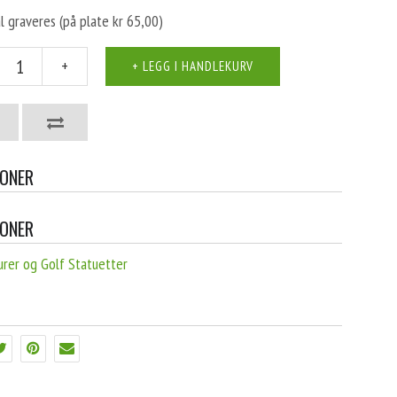
l graveres (på plate kr 65,00)
+
JONER
JONER
urer og Golf Statuetter