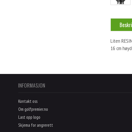
Beskri
Liten RESIN
16 cm høyd
INFORMASJON
Kontakt oss
Om golfpremier.no
Last opp logo
Skjema for angrerett