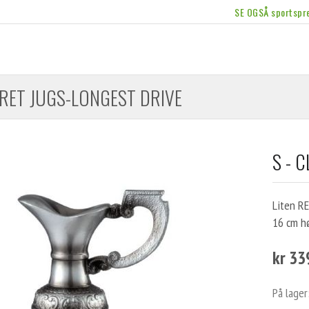
SE OGSÅ sportspre
ARET JUGS-LONGEST DRIVE
S - 
Liten R
16 cm h
kr 33
På lager